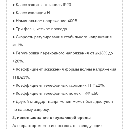
КА-444ЭМ
300
300
300
300
341
358
375
● Класс защиты от капель IP23.
КА-444Ф
320
320
320
320
364
384
400
● Класс изоляции H.
КА-444ФМ
350
350
350
350
395
416
433
● Номинальное напряжение 400В.
● Три фазы, четыре провода.
● Скорость регулирования стабильного напряжения
≤±1%.
● Регулировка переходного напряжения от ≤-18% до
+20%.
● Коэффициент искажения формы волны напряжения
THD≤3%.
● Коэффициент телефонных гармоник ТГФ≤2%.
● Коэффициент телефонных помех ТИФ ≤50.
● Другой стандарт напряжения может быть доступен
по вашему запросу.
2, использование окружающей среды
Альтерантор можно использовать в следующих