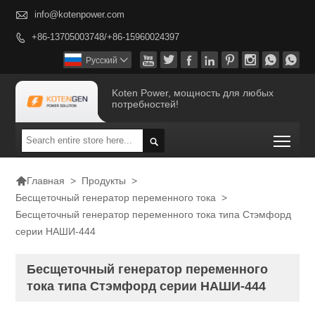

info@kotenpower.com
+86-13705003748/+86-15960024397









Pусский

Koten Power, мощность для любых
потребностей!
Togg


>
Продукты
>
Главная
Бесщеточный генератор переменного тока
>
Бесщеточный генератор переменного тока типа Стэмфорд
серии НАШИ-444
Бесщеточный генератор переменного
тока типа Стэмфорд серии НАШИ-444