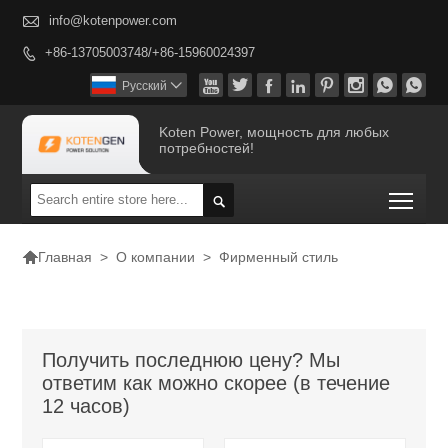

info@kotenpower.com
+86-13705003748/+86-15960024397









Pусский

Koten Power, мощность для любых
потребностей!
Togg


>
О компании
>
Фирменный стиль
Главная
Получить последнюю цену? Мы
ответим как можно скорее (в течение
12 часов)