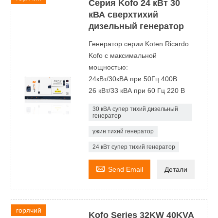
Серия Kofo 24 кВт 30
кВА сверхтихий
дизельный генератор
Генератор серии Koten Ricardo
Kofo с максимальной
мощностью:
24кВт/30кВА при 50Гц 400В
26 кВт/33 кВА при 60 Гц 220 В
30 кВА супер тихий дизельный
генератор
ужин тихий генератор
24 кВт супер тихий генератор

Send Email
Детали
горячий
Kofo Series 32KW 40KVA