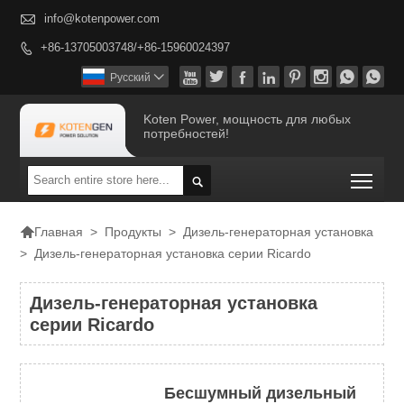

info@kotenpower.com
+86-13705003748/+86-15960024397









Pусский

Koten Power, мощность для любых
потребностей!
Togg


>
Продукты
>
Дизель-генераторная установка
Главная
>
Дизель-генераторная установка серии Ricardo
Дизель-генераторная установка
серии Ricardo
Бесшумный дизельный