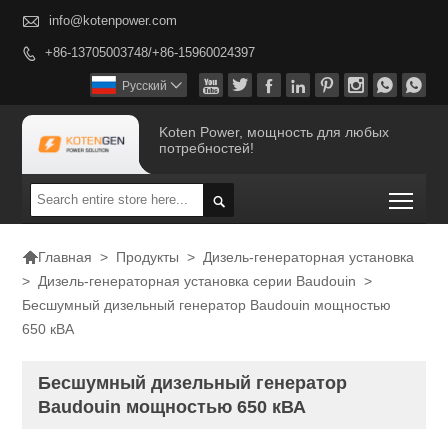

info@kotenpower.com
+86-13705003748/+86-15960024397









Pусский

Koten Power, мощность для любых
потребностей!
Togg


>
Продукты
>
Дизель-генераторная установка
Главная
>
Дизель-генераторная установка серии Baudouin
>
Бесшумный дизельный генератор Baudouin мощностью
650 кВА
Бесшумный дизельный генератор
Baudouin мощностью 650 кВА