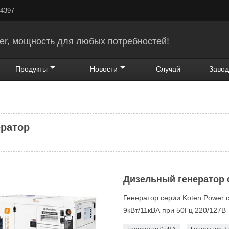
24397
er, мощность для любых потребностей!
Продукты
Новости
Случай
Завод
ератор
Дизельный генератор с
Генератор серии Koten Power 
9кВт/11кВА при 50Гц 220/127В