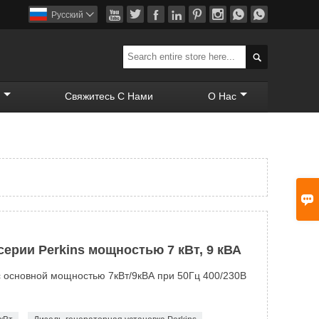








Pусский


Свяжитесь С Нами
О Нас

ерии Perkins мощностью 7 кВт, 9 кВА
с основной мощностью 7кВт/9кВА при 50Гц 400/230В