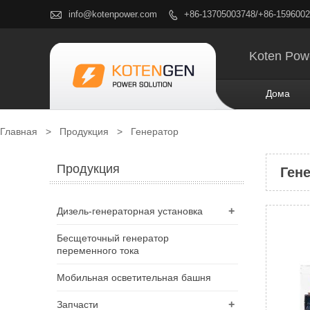

info@kotenpower.com
+86-13705003748/+86-159600

Koten Pow
Дома
Главная
>
Продукция
>
Генератор
Продукция
Ген
+
Дизель-генераторная установка
Бесщеточный генератор
переменного тока
Мобильная осветительная башня
+
Запчасти