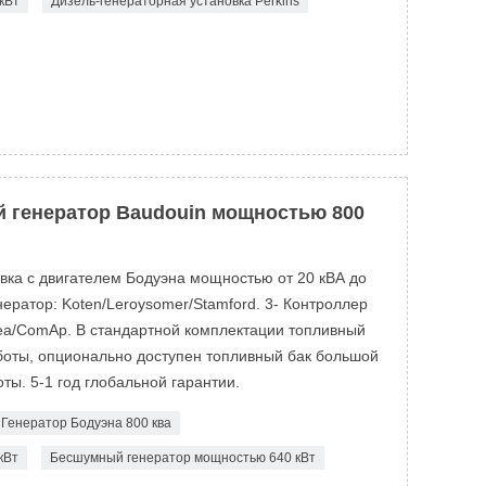
кВт
Дизель-генераторная установка Perkins
 генератор Baudouin мощностью 800
овка с двигателем Бодуэна мощностью от 20 кВА до
ератор: Koten/Leroysomer/Stamford. 3- Контроллер
ea/ComAp. В стандартной комплектации топливный
аботы, опционально доступен топливный бак большой
ты. 5-1 год глобальной гарантии.
Генератор Бодуэна 800 ква
кВт
Бесшумный генератор мощностью 640 кВт