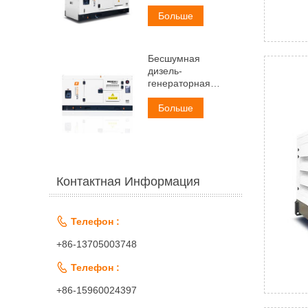
мощностью 50 кВА
Больше
Бесшумная
дизель-
генераторная
установка Weichai
мощностью 60 кВА
Больше
Контактная Информация

Телефон :
+86-13705003748

Телефон :
+86-15960024397