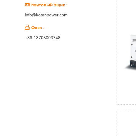

почтовый ящик :
info@kotenpower.com

Факс :
+86-13705003748