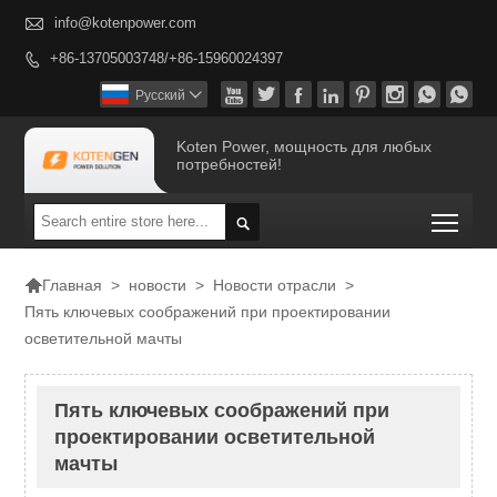

info@kotenpower.com
+86-13705003748/+86-15960024397









Pусский

Koten Power, мощность для любых
потребностей!
Togg


>
новости
>
Новости отрасли
>
Главная
Пять ключевых соображений при проектировании
осветительной мачты
Пять ключевых соображений при
проектировании осветительной
мачты