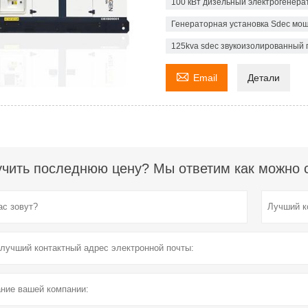
100 кВт дизельный электрогенера
Генераторная установка Sdec мо
125kva sdec звукоизолированный 

Email
Детали
чить последнюю цену? Мы ответим как можно ск