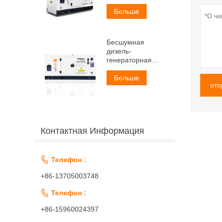
мощностью 50 кВА
Больше
Бесшумная
дизель-
генераторная
установка Weichai
мощностью 60 кВА
Больше
отп
Контактная Информация

Телефон :
+86-13705003748

Телефон :
+86-15960024397