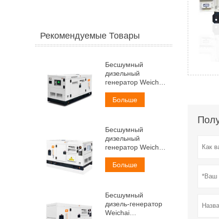
Рекомендуемые Товары
Бесшумный
дизельный
генератор Weichai
мощностью 30 кВА
Больше
Полу
Бесшумный
дизельный
генератор Weichai
мощностью 38 кВА
Больше
Бесшумный
дизель-генератор
Weichai