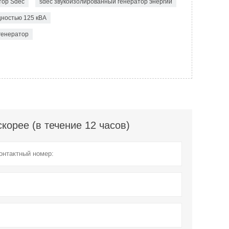
тор Sdec
sdec звукоизолированный генератор энергии
щностью 125 кВА
генератор
орее (в течение 12 часов)