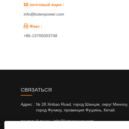

почтовый ящик :
info@kotenpower.com

Факс :
+86-13705003748
CВЯЗАТЬСЯ
Адрес :
№ 28 Xinbao Road, город Шанцзе, округ Минхоу,
город Фучжоу, провинция Фуцзянь, Китай.
почтовый ящик :
info@kotenpower.com