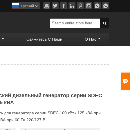








Pусский


Свяжитесь С Нами
О Нас

кий дизельный генератор серии SDEC
5 кВА
 для генератора серии SDEC 100 кВт / 125 кВА при
 кВА при 60 Гц 220/127 В