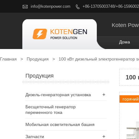

info@kotenpower.com
+86-13705003748/+86-159600

Koten Pow
Дома
Главная
>
Продукция
>
100 кВт дизельный электрогенератор s
Продукция
100
+
Дизель-генераторная установка
горячий
Бесщеточный генератор
переменного тока
Мобильная осветительная башня
+
Запчасти