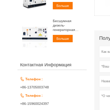
мощностью 50 кВА
Больше
Бесшумная
дизель-
генераторная
установка Weichai
Полу
мощностью 60 кВА
Больше
Контактная Информация

Телефон :
+86-13705003748

Телефон :
+86-15960024397