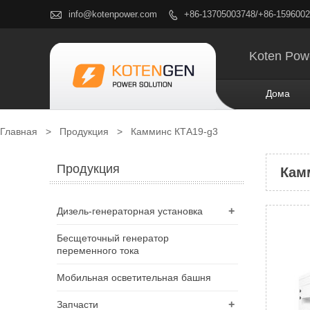

info@kotenpower.com
+86-13705003748/+86-159600

Koten Pow
Дома
Главная
>
Продукция
>
Камминс КТА19-g3
Продукция
Кам
+
Дизель-генераторная установка
Бесщеточный генератор
переменного тока
Мобильная осветительная башня
+
Запчасти