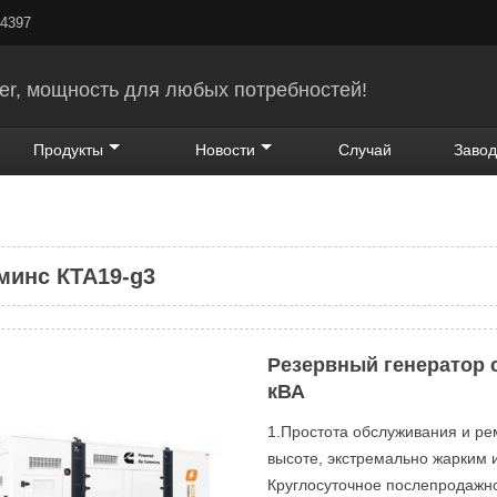
24397
er, мощность для любых потребностей!
Продукты
Новости
Случай
Завод
минс КТА19-g3
Резервный генератор
кВА
1.Простота обслуживания и ре
высоте, экстремально жарким 
Круглосуточное послепродажно