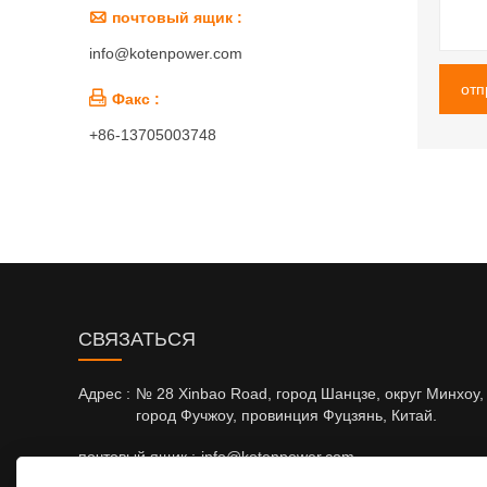

почтовый ящик :
info@kotenpower.com
отп

Факс :
+86-13705003748
CВЯЗАТЬСЯ
Адрес :
№ 28 Xinbao Road, город Шанцзе, округ Минхоу,
город Фучжоу, провинция Фуцзянь, Китай.
почтовый ящик :
info@kotenpower.com