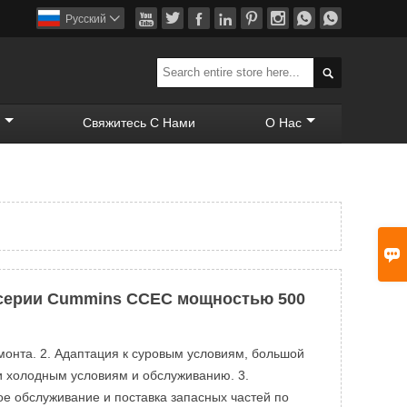








Pусский


Свяжитесь С Нами
О Нас

 серии Cummins CCEC мощностью 500
монта. 2. Адаптация к суровым условиям, большой
и холодным условиям и обслуживанию. 3.
е обслуживание и поставка запасных частей по