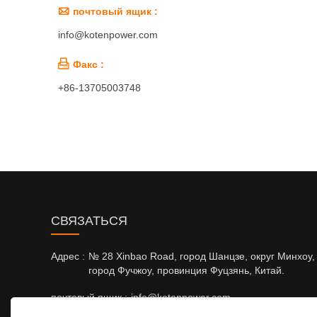

почтовый ящик :
info@kotenpower.com

Факс :
+86-13705003748
CВЯЗАТЬСЯ
Адрес :
№ 28 Xinbao Road, город Шанцзе, округ Минхоу,
город Фучжоу, провинция Фуцзянь, Китай.
почтовый ящик :
info@kotenpower.com