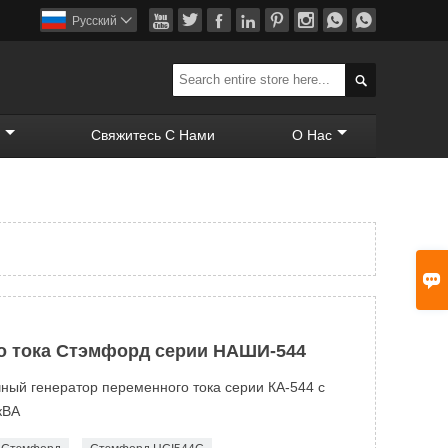








Pусский


Свяжитесь С Нами
О Нас

о тока Стэмфорд серии НАШИ-544
ый генератор переменного тока серии КА-544 с
кВА