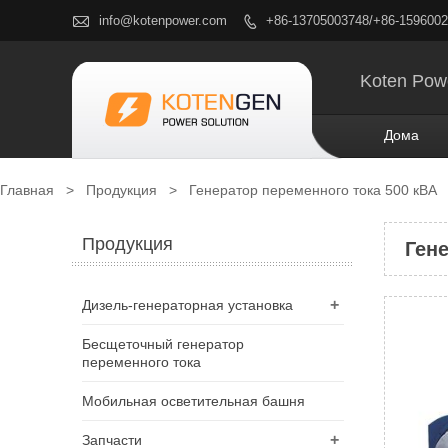

info@kotenpower.com
+86-13705003748/+86-159600

Koten Pow
Дома
Главная
>
Продукция
>
Генератор переменного тока 500 кВА
Продукция
Ген
+
Дизель-генераторная установка
Бесщеточный генератор
переменного тока
Мобильная осветительная башня
+
Запчасти