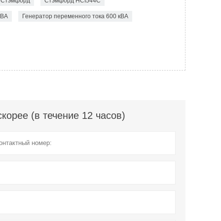
а Стэмфорд
Стэмфорд HCI544C
кВА
Генератор переменного тока 600 кВА
орее (в течение 12 часов)